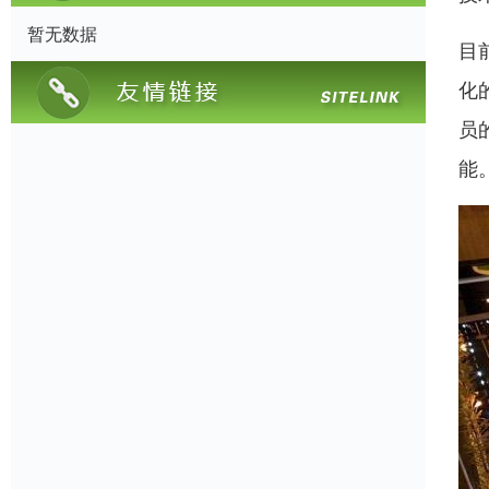
暂无数据
目
化
员
能