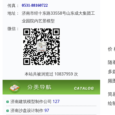
传真：
0531-88160722
地址：
济南市经十东路33558号山东成大集团工
业园院内艺景模型
微信：
价
随
多
本站共被浏览过 10837959 次
频
简
济南建筑模型制作公司
127
绘
济南沙盘设计制作
97