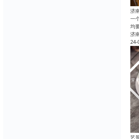
济
一
均
济
24-
艺