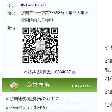
传真：
0531-88160722
地址：
济南市经十东路33558号山东成大集团工
业园院内艺景模型
微信：
价
沙
貌
本站共被浏览过 10834087 次
习
沙
济南建筑模型制作公司
127
定
济南沙盘设计制作
97