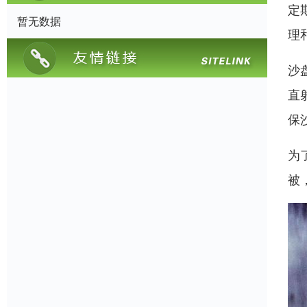
定
暂无数据
理
沙
直
保
为
被