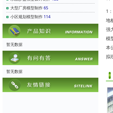
大型厂房模型制作
65
1
小区规划模型制作
114
地
强
模
暂无数据
本
拟
暂无数据