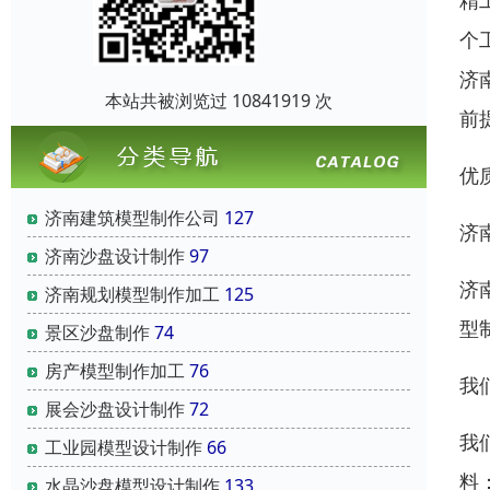
精
个
济
本站共被浏览过 10841919 次
前
优
济南建筑模型制作公司
127
济
济南沙盘设计制作
97
济
济南规划模型制作加工
125
型
景区沙盘制作
74
房产模型制作加工
76
我
展会沙盘设计制作
72
我
工业园模型设计制作
66
料
水晶沙盘模型设计制作
133