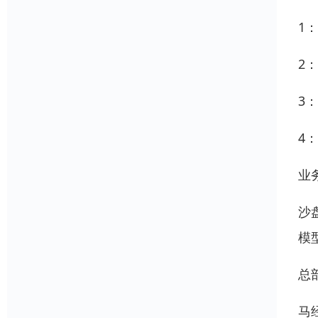
1
2
3
4
业
沙
模
总
马