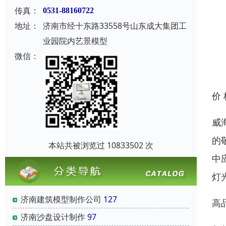
传真：
0531-88160722
地址：
济南市经十东路33558号山东成大集团工
业园院内艺景模型
微信：
价
威
的
本站共被浏览过 10833502 次
中
灯
济南建筑模型制作公司
127
高
济南沙盘设计制作
97