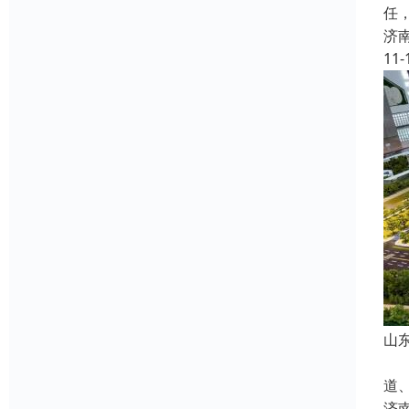
任
济
11-
山
高
道
济