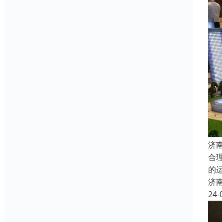
济
合
的
济
24-