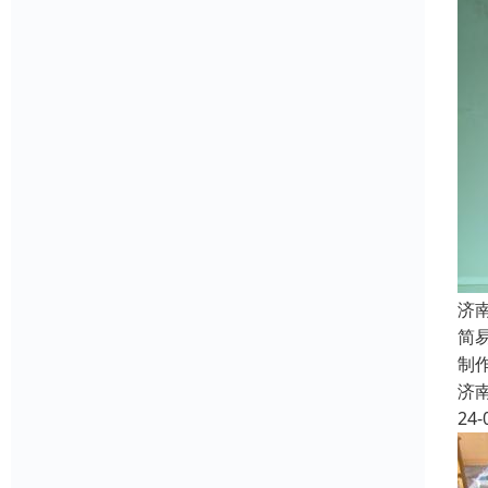
济
简
制
济
24-