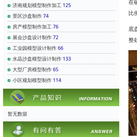
在
济南规划模型制作加工
125
比
景区沙盘制作
74
房产模型制作加工
76
底
展会沙盘设计制作
72
整
工业园模型设计制作
66
水晶沙盘模型设计制作
133
大型厂房模型制作
65
小区规划模型制作
114
暂无数据