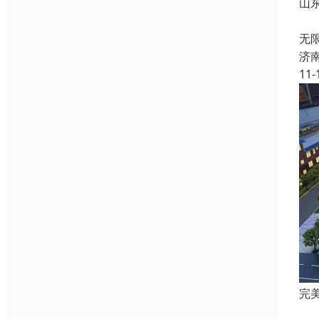
山
山
无
济
11-
完
济