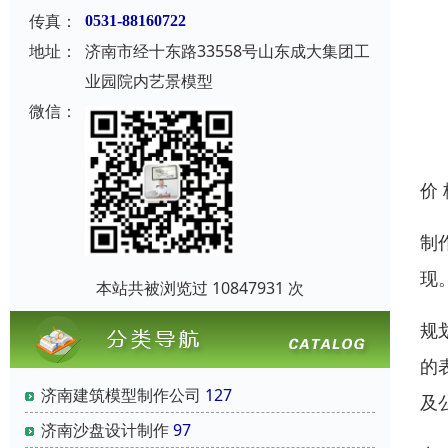
传真：
0531-88160722
地址：
济南市经十东路33558号山东成大集团工
业园院内艺景模型
微信：
价
制
现
本站共被浏览过 10847931 次
规
的
济南建筑模型制作公司
127
及
济南沙盘设计制作
97