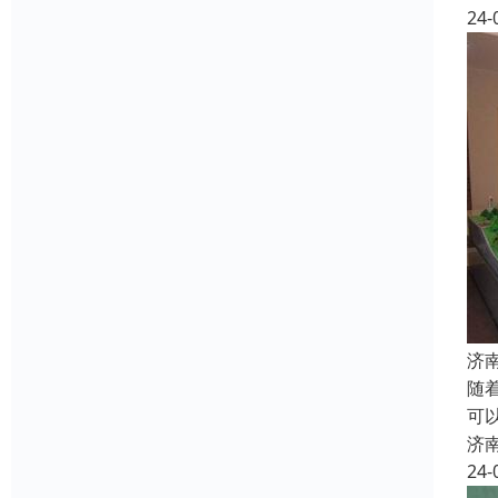
24-
济
随
可
济
24-