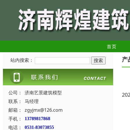
首页
产
站内搜索：
公司：
济南艺景建筑模型
20
联系：
马经理
邮箱：
zgyjmx@126.com
手机：
13789817868
电话：
0531-83073855