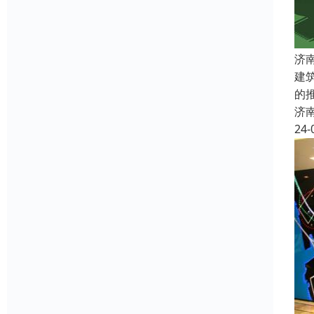
济
建
的
济
24-