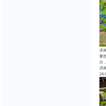
济
要
分
济
24-