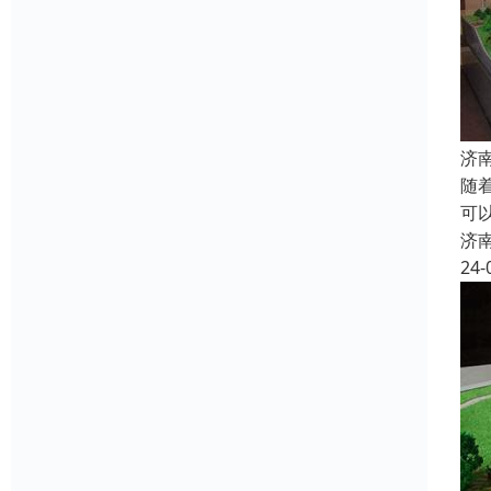
济
随
可
济
24-