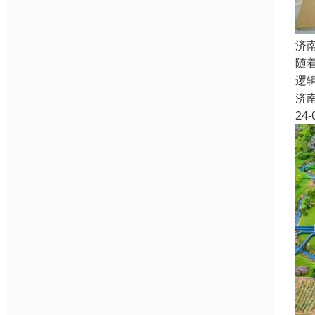
济
随
逻
济
24-