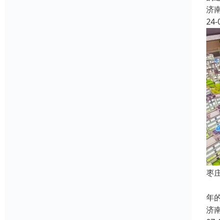
济
24-
枣
枣
年
济