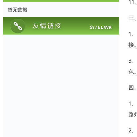
1
暂无数据
三
1
接
3
色
四
1
路
2