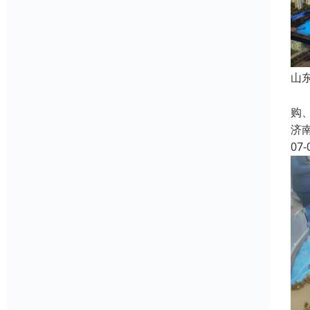
山
青
购
济
07-