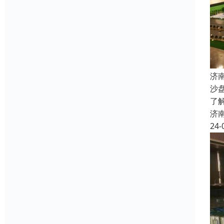
济
沙
了
济
24-