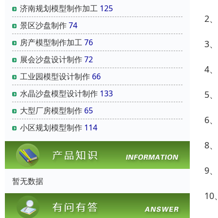
济南规划模型制作加工
125
2
景区沙盘制作
74
房产模型制作加工
76
3
展会沙盘设计制作
72
4
工业园模型设计制作
66
水晶沙盘模型设计制作
133
5
大型厂房模型制作
65
6
小区规划模型制作
114
8
9
暂无数据
1