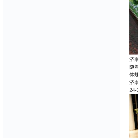
济
随
体
济
24-